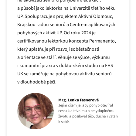
a působí jako lektorka na Univerzitě třetího věku
UP. Spolupracuje s projektem Aktivní Olomouc,
Krajskou radou seniorů a Centrem aplikovaných
pohybových aktivit UP. Od roku 2024 je
certifikovanou lektorkou konceptu Permanento,
který uplatňuje při rozvoji soběstačnosti
a orientace ve stáří. Věnuje se výuce, výzkumu
i komunitní praxi a v doktorském studiu na FHS
UK se zaměřuje na pohybovou aktivitu seniorů
v dlouhodobé péči.
Mrg. Lenka Fasnerová
Jejím cílem je, aby pohyb otevíral
cestu k aktivnímu a smysluplnému
životu a posiloval tělo, ducha i vztah
k sobě.