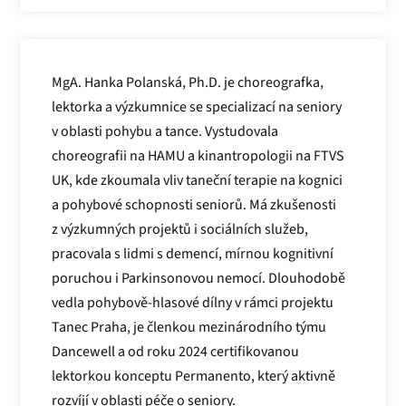
MgA. Hanka Polanská, Ph.D. je choreografka,
lektorka a výzkumnice se specializací na seniory
v oblasti pohybu a tance. Vystudovala
choreografii na HAMU a kinantropologii na FTVS
UK, kde zkoumala vliv taneční terapie na kognici
a pohybové schopnosti seniorů. Má zkušenosti
z výzkumných projektů i sociálních služeb,
pracovala s lidmi s demencí, mírnou kognitivní
poruchou i Parkinsonovou nemocí. Dlouhodobě
vedla pohybově-hlasové dílny v rámci projektu
Tanec Praha, je členkou mezinárodního týmu
Dancewell a od roku 2024 certifikovanou
lektorkou konceptu Permanento, který aktivně
rozvíjí v oblasti péče o seniory.