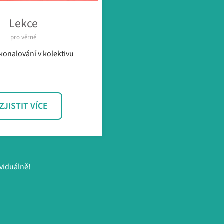
Lekce
pro věrné
konalování v kolektivu
ZJISTIT VÍCE
ividuálně!