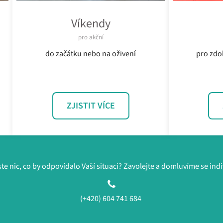
Víkendy
pro akční
do začátku nebo na oživení
pro zdo
ZJISTIT VÍCE
ste nic, co by odpovídalo Vaší situaci? Zavolejte a domluvíme se ind
(+420) 604 741 684