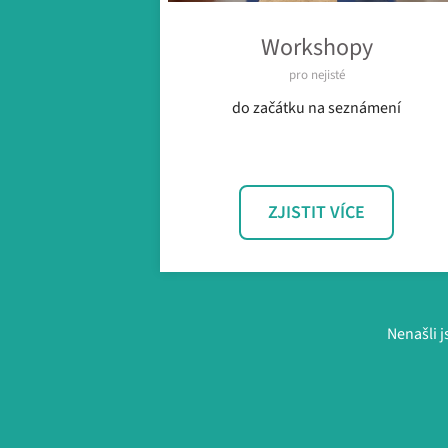
Workshopy
pro nejisté
do začátku na seznámení
‎ ‎
ZJISTIT VÍCE
Nenašli j