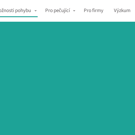
žnosti pohybu
Pro pečující
Pro firmy
Výzkum