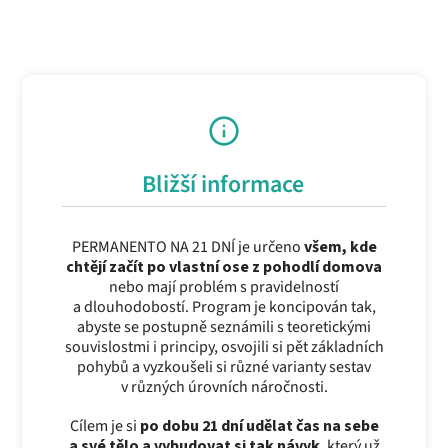
Bližší informace
PERMANENTO NA 21 DNÍ je určeno
všem, kde
chtějí začít po vlastní ose z pohodlí domova
nebo mají problém s pravidelností
a dlouhodobostí. Program je koncipován tak,
abyste se postupně seznámili s teoretickými
souvislostmi i principy, osvojili si pět základních
pohybů a vyzkoušeli si různé varianty sestav
v různých úrovních náročnosti.
Cílem je si
po dobu 21 dní udělat čas na sebe
a své tělo a vybudovat si tak návyk
, který už