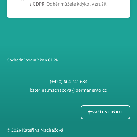
a GDPR
. Odběr můžete kdykoliv zrušit.
Obchodní podmínky a GDPR
(+420) 604 741 684
katerina.machacova@permanento.cz
ZAČÍT SE HÝBAT
© 2026 Kateřina Macháčová